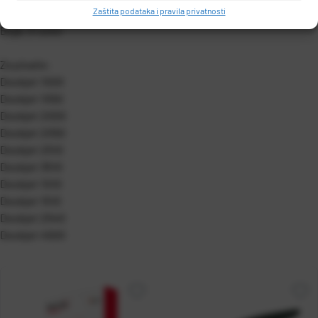
Zaštita podataka i pravila privatnosti
Kapacitet: 11 ml
Boja: 3-color
Za pisače:
Deskjet 1000
Deskjet 1050
Deskjet 2000
Deskjet 2050
Deskjet 2510
Deskjet 3510
Deskjet 1010
Deskjet 1510
Deskjet 2540
Deskjet 4500