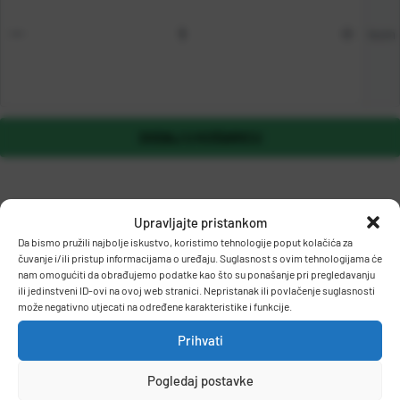
kom
DODAJ U KOŠARICU
Upravljajte pristankom
Da bismo pružili najbolje iskustvo, koristimo tehnologije poput kolačića za
čuvanje i/ili pristup informacijama o uređaju. Suglasnost s ovim tehnologijama će
nam omogućiti da obrađujemo podatke kao što su ponašanje pri pregledavanju
ili jedinstveni ID-ovi na ovoj web stranici. Nepristanak ili povlačenje suglasnosti
OPIS PROIZVODA
može negativno utjecati na određene karakteristike i funkcije.
Prihvati
Zamjenska tinta za HP uređaje.
Pogledaj postavke