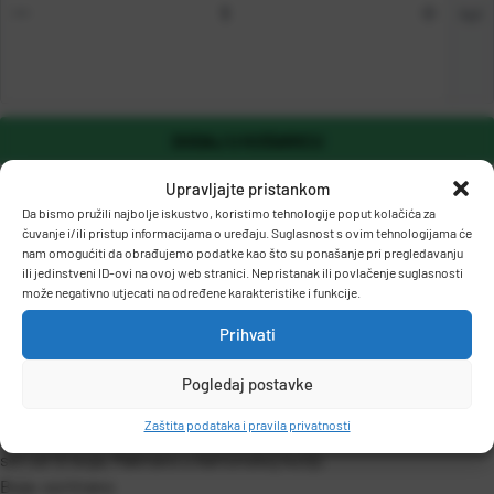
kpl
DODAJ U KOŠARICU
Upravljajte pristankom
Da bismo pružili najbolje iskustvo, koristimo tehnologije poput kolačića za
čuvanje i/ili pristup informacijama o uređaju. Suglasnost s ovim tehnologijama će
nam omogućiti da obrađujemo podatke kao što su ponašanje pri pregledavanju
ili jedinstveni ID-ovi na ovoj web stranici. Nepristanak ili povlačenje suglasnosti
može negativno utjecati na određene karakteristike i funkcije.
Prihvati
OPIS PROIZVODA
Pogledaj postavke
Zaštita podataka i pravila privatnosti
BOJE VOŠTANE Color
set od 12 boja, Pakirano u kartonskoj kutiji,
Boja: sortirano