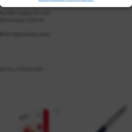
Promjer kuglice: 0,7 mm
Širina ispisa: 0,25 mm
Boja traga pisanja: plava
DETALJI PROIZVODA