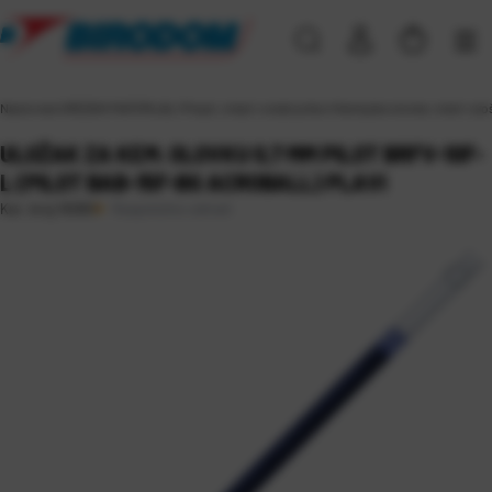
Naslovna
\
UREDSKI MATERIJAL
\
Pisaći, crtaći i ostali pribor
\
Kemijske olovke, roleri i ulo
ULOŽAK ZA KEM. OLOVKU 0,7 MM PILOT BRFV-10F-
L (PILOT BAB-15F-BG ACROBALL) PLAVI
Raspoloživo odmah
Kat. broj:
16080