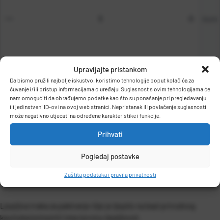
kom
Upravljajte pristankom
DODAJ U KOŠARICU
Da bismo pružili najbolje iskustvo, koristimo tehnologije poput kolačića za
čuvanje i/ili pristup informacijama o uređaju. Suglasnost s ovim tehnologijama će
nam omogućiti da obrađujemo podatke kao što su ponašanje pri pregledavanju
ili jedinstveni ID-ovi na ovoj web stranici. Nepristanak ili povlačenje suglasnosti
može negativno utjecati na određene karakteristike i funkcije.
Prihvati
Pogledaj postavke
OPIS PROIZVODA
Zaštita podataka i pravila privatnosti
Ljepljiva traka za pakiranje čije je ljepilo na bazi prirodnog
kaučuka (solvent) i ima izvrsnu ljepljivost.