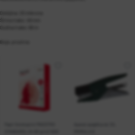
Debljina: 25 mikrona
Širina trake: 48 mm
Dužina trake: 66 m
Boja: prozirna
Papir fotokopirni MAESTRO
Aparat spajalica do 12L
STANDARD+ A4 80 g/m2 500l
PRIMULA 8