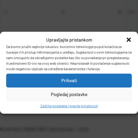
set
Upravljajte pristankom
Da bismo pružili najbolje iskustvo, koristimo tehnologije poput kolačića za
DODAJ U KOŠARICU
čuvanje i/ili pristup informacijama o uređaju. Suglasnost s ovim tehnologijama će
nam omogućiti da obrađujemo podatke kao što su ponašanje pri pregledavanju
ili jedinstveni ID-ovi na ovoj web stranici. Nepristanak ili povlačenje suglasnosti
može negativno utjecati na određene karakteristike i funkcije.
Prihvati
Pogledaj postavke
OPIS PROIZVODA
Zaštita podataka i pravila privatnosti
Kuverta CLASSIC ABT Lijevi prozor - strip