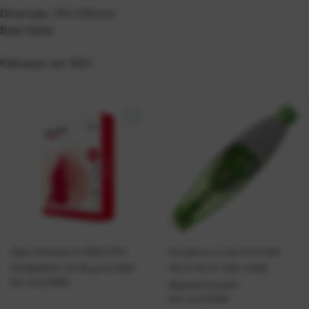
Dimenzije: 110 x 230 mm
Boja: bijela
Pakiranje: set 100/1
Papir fotokopirni MAESTRO
Korektura u traci 4mm/6m
STANDARD+ A4 80 g/m2 500l
PILOT ECTE-25K-4GBG
Kat. broj:
10894
Begreen (na klik)
Kat. broj:
15366