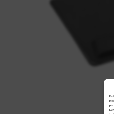
Da 
inf
pod
Nep