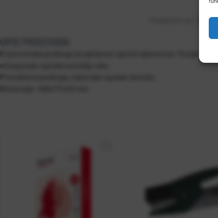
fun
Podijelite na:
OPIS PROIZVODA
Ergonomska podloga za zglobove ispred tipkovnice. Punjena fle
omogućuje ugodan položaj ruku.
Protuklizna podloga, materijal ugodan za kožu.
Dimenzije: 490x77x25 mm