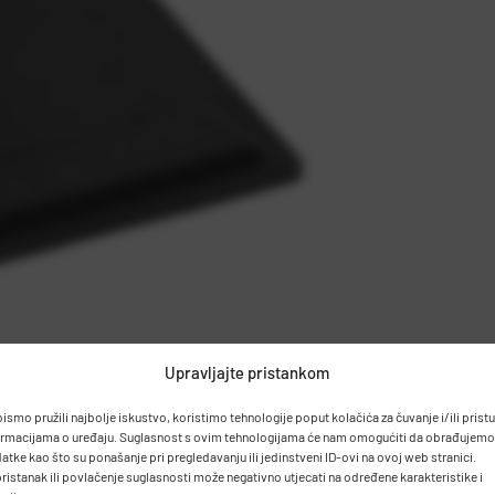
Upravljajte pristankom
bismo pružili najbolje iskustvo, koristimo tehnologije poput kolačića za čuvanje i/ili prist
ormacijama o uređaju. Suglasnost s ovim tehnologijama će nam omogućiti da obrađujemo
atke kao što su ponašanje pri pregledavanju ili jedinstveni ID-ovi na ovoj web stranici.
ristanak ili povlačenje suglasnosti može negativno utjecati na određene karakteristike i