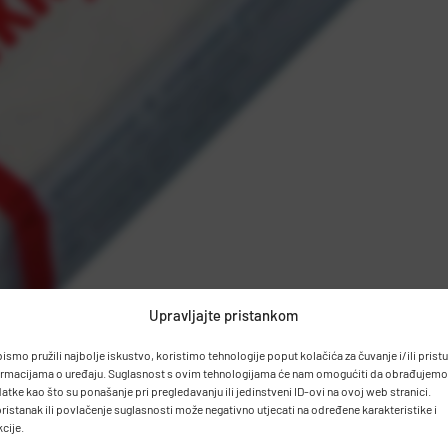
Upravljajte pristankom
bismo pružili najbolje iskustvo, koristimo tehnologije poput kolačića za čuvanje i/ili prist
ormacijama o uređaju. Suglasnost s ovim tehnologijama će nam omogućiti da obrađujemo
atke kao što su ponašanje pri pregledavanju ili jedinstveni ID-ovi na ovoj web stranici.
ristanak ili povlačenje suglasnosti može negativno utjecati na određene karakteristike i
kcije.