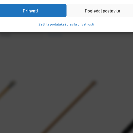
Prihvati
Pogledaj postavke
ETALJI PROIZVODA
Zaštita podataka i pravila privatnosti
Vrsta
Gumice