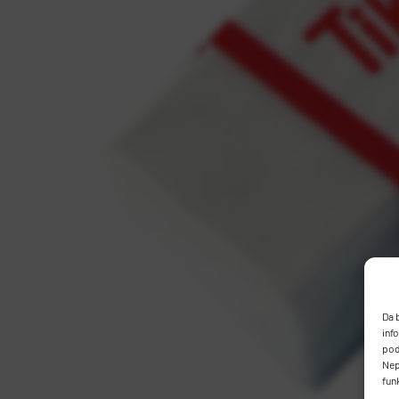
Da 
inf
pod
Nep
fun