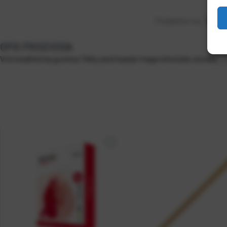
Podijelite na:
D
OPIS PROIZVODA
Vrlo kvalitetna gumica Tikky za brisanje traga tehnicke olovke.