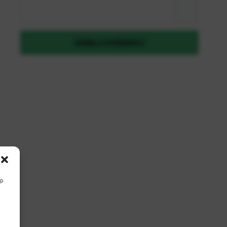
Zaboravili ste lozinku?
DODAJ U KOŠARICU
REGISTRIRAJ SE KAO B2B KORISNIK
up