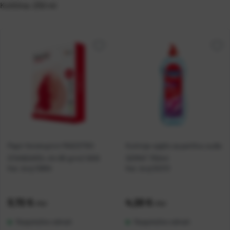
Količina: 250 ml
Papir fotokopirni MAESTRO
Kuhinja-sjajilo za perilicu suđa
STANDARD+ A4 80 g/m2 500l
SOMAT 750ml
Kat. broj:
10894
Kat. broj:
55313
Cijena:
3,72 €
Cijena:
4,20 €
+
PDV
+
PDV
Raspoloživo odmah
Raspoloživo odmah