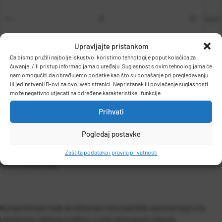
kom
Upravljajte pristankom
Da bismo pružili najbolje iskustvo, koristimo tehnologije poput kolačića za
čuvanje i/ili pristup informacijama o uređaju. Suglasnost s ovim tehnologijama će
nam omogućiti da obrađujemo podatke kao što su ponašanje pri pregledavanju
DODAJ U KOŠARICU
ili jedinstveni ID-ovi na ovoj web stranici. Nepristanak ili povlačenje suglasnosti
može negativno utjecati na određene karakteristike i funkcije.
Prihvati
Pogledaj postavke
Zaštita podataka i pravila privatnosti
OPIS PROIZVODA
Komprimirani zrak za čišćenje informatičke opreme koji vrlo
učinkovito uklanja prašinu s teže dostupnih mjesta.