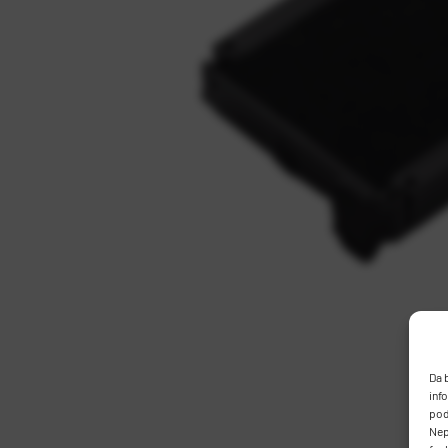
Da 
inf
pod
Nep