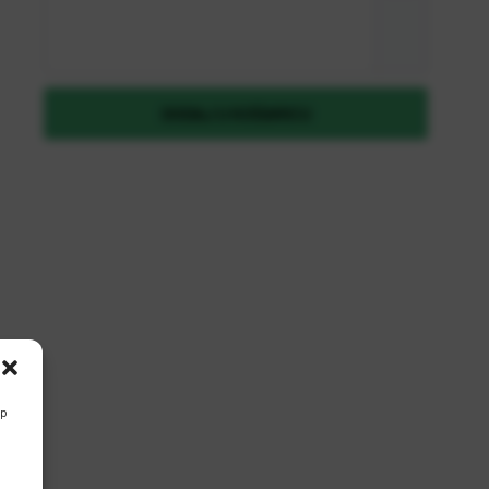
Zaboravili ste lozinku?
DODAJ U KOŠARICU
REGISTRIRAJ SE KAO B2B KORISNIK
up