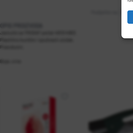
fun
Podijelite na:
OPIS PROIZVODA
Jastučić za TRODAT pečat 4913/4953.
Plastično kućište i spužvasti uložak.
Pravokutni.
Boja: crna