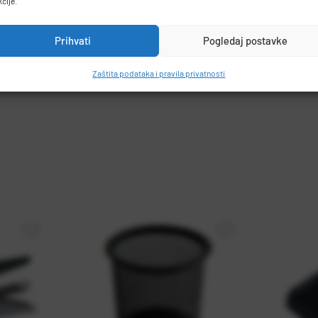
kcije.
Prihvati
Pogledaj postavke
Zaštita podataka i pravila privatnosti