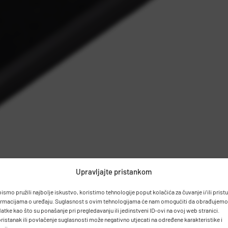
Upravljajte pristankom
bismo pružili najbolje iskustvo, koristimo tehnologije poput kolačića za čuvanje i/ili prist
ormacijama o uređaju. Suglasnost s ovim tehnologijama će nam omogućiti da obrađujemo
atke kao što su ponašanje pri pregledavanju ili jedinstveni ID-ovi na ovoj web stranici.
ristanak ili povlačenje suglasnosti može negativno utjecati na određene karakteristike i