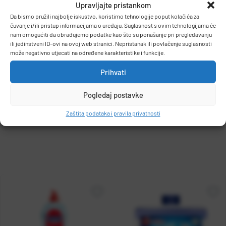
Upravljajte pristankom
Da bismo pružili najbolje iskustvo, koristimo tehnologije poput kolačića za
čuvanje i/ili pristup informacijama o uređaju. Suglasnost s ovim tehnologijama će
nam omogućiti da obrađujemo podatke kao što su ponašanje pri pregledavanju
ili jedinstveni ID-ovi na ovoj web stranici. Nepristanak ili povlačenje suglasnosti
pak
može negativno utjecati na određene karakteristike i funkcije.
Prihvati
Pogledaj postavke
DODAJ U KOŠARICU
Zaštita podataka i pravila privatnosti