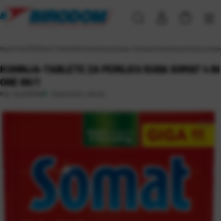
Naslovna
\
ČIŠĆENJE I HIGIJENA
\
Sredstva za pranje i čišćenje
\
Sredstva za strojno pranj
KUHINJA-TABLETE ZA PERILICU SUĐA SOMAT 4 IN
ONE 88/1
Raspoloživo odmah
Kat. broj:
55340