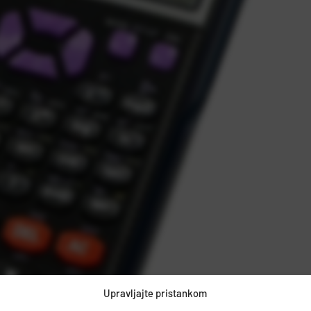
Upravljajte pristankom