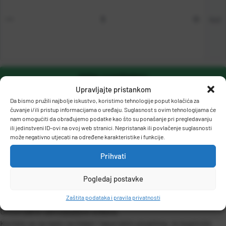
kut
DODAJ U KOŠARICU
Upravljajte pristankom
Da bismo pružili najbolje iskustvo, koristimo tehnologije poput kolačića za
čuvanje i/ili pristup informacijama o uređaju. Suglasnost s ovim tehnologijama će
nam omogućiti da obrađujemo podatke kao što su ponašanje pri pregledavanju
ili jedinstveni ID-ovi na ovoj web stranici. Nepristanak ili povlačenje suglasnosti
može negativno utjecati na određene karakteristike i funkcije.
Prihvati
OPIS PROIZVODA
Pogledaj postavke
Zaštita podataka i pravila privatnosti
Univerzalne samoljepljive etikete.
Koriste se za ispis na inkjet i laserskim pisačima, te kopirnim