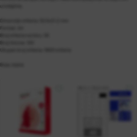
uredajima.
Dimenzije etiketa: 50,5x21,2 mm
Format: A4
Broj etiketa na listu: 56
Broj listova: 100
Ukupan broj etiketa: 5600 etiketa
Boja: bijela