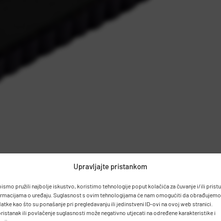
Upravljajte pristankom
bismo pružili najbolje iskustvo, koristimo tehnologije poput kolačića za čuvanje i/ili prist
ormacijama o uređaju. Suglasnost s ovim tehnologijama će nam omogućiti da obrađujemo
atke kao što su ponašanje pri pregledavanju ili jedinstveni ID-ovi na ovoj web stranici.
ristanak ili povlačenje suglasnosti može negativno utjecati na određene karakteristike i