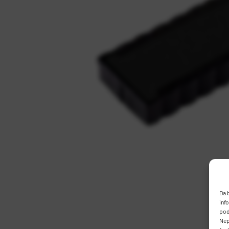
Da 
inf
pod
Nep