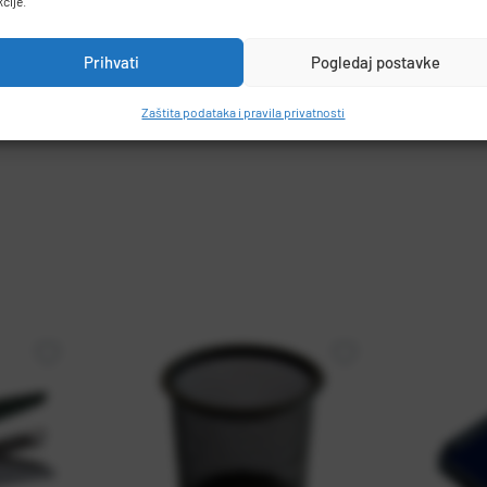
kcije.
Prihvati
Pogledaj postavke
Zaštita podataka i pravila privatnosti