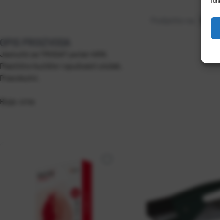
fun
Podijelite na:
OPIS PROIZVODA
Jastučić za TRODAT pečat 4916.
Plastično kućište i spužvasti uložak.
Pravokutni.
Boja: crna