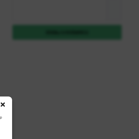
Zaboravili ste lozinku?
DODAJ U KOŠARICU
REGISTRIRAJ SE KAO B2B KORISNIK
up