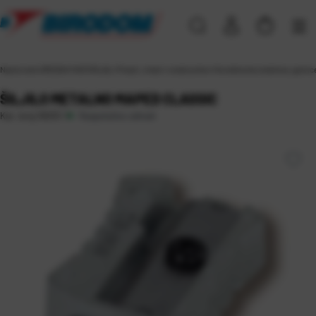
Naslovna
\
UREDSKI MATERIJAL
\
Pisaći, crtaći i ostali pribor
\
Korekturna sredstva, gumice,
ŠILJILO METALNO MAPED CLASSIC
Raspoloživo odmah
Kat. broj:
16033-1