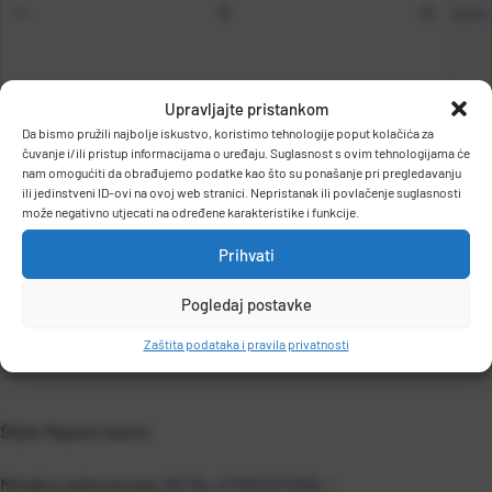
kom
Upravljajte pristankom
Da bismo pružili najbolje iskustvo, koristimo tehnologije poput kolačića za
DODAJ U KOŠARICU
čuvanje i/ili pristup informacijama o uređaju. Suglasnost s ovim tehnologijama će
nam omogućiti da obrađujemo podatke kao što su ponašanje pri pregledavanju
ili jedinstveni ID-ovi na ovoj web stranici. Nepristanak ili povlačenje suglasnosti
može negativno utjecati na određene karakteristike i funkcije.
Prihvati
Pogledaj postavke
OPIS PROIZVODA
Zaštita podataka i pravila privatnosti
Šiljilo Maped classic
Metalno jednostruko
DETALJI PROIZVODA