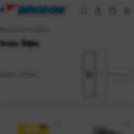
Naslovna
\
Proizvod Vrsta
\
Šiljila
Vrsta: Šiljila
Zadano
Ukupno:
6
artikala
Sortiranje
Najviša
cijena
Najniža
cijena
Naziv A-
Z
Naziv Z-