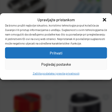
Upravljajte pristankom
Da bismo pružili najbolje iskustvo, koristimo tehnologije poput kolačića za
čuvanje i/ili pristup informacijama o uređaju. Suglasnost s ovim tehnologijama će
Šiljilo metalno s 2 rupe
Šiljilo metalno u PVC kutiji
nam omogućiti da obrađujemo podatke kao što su ponašanje pri pregledavanju
ili jedinstveni ID-ovi na ovoj web stranici. Nepristanak ili povlačenje suglasnosti
MOBIUS 02110000
MAPED 506800 Tonic
može negativno utjecati na određene karakteristike i funkcije.
Kat. broj:
16031
Kat. broj:
15659
Prihvati
Cijena:
0,87 €
Cijena:
2,11 €
+
PDV
+
PDV
Pogledaj postavke
Raspoloživo odmah
Raspoloživo odmah
Zaštita podataka i pravila privatnosti
Dodaj u košaricu
Dodaj u košaricu