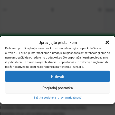
kom
DODAJ U KOŠARICU
Upravljajte pristankom
Da bismo pružili najbolje iskustvo, koristimo tehnologije poput kolačića za
čuvanje i/ili pristup informacijama o uređaju. Suglasnost s ovim tehnologijama će
nam omogućiti da obrađujemo podatke kao što su ponašanje pri pregledavanju
ili jedinstveni ID-ovi na ovoj web stranici. Nepristanak ili povlačenje suglasnosti
može negativno utjecati na određene karakteristike i funkcije.
Prihvati
OPIS PROIZVODA
Pogledaj postavke
Zaštita podataka i pravila privatnosti
Uredske škare s oštricom od nehrđajućeg čelika.
Hvatište im je od reciklirane plastike.