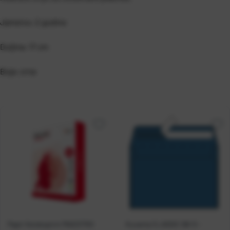
Jamstvo: 2 godine
Duljina: 17 cm
Boja: crna
Papir fotokopirni MAESTRO
Kuverta CLASSIC B6-5 -