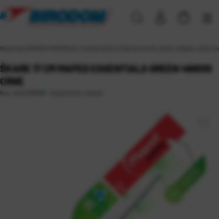
Naslovna
\
UREDSKI MATERIJAL
\
Uredski pribor
\
Čaše za olovke, škare, skalpeli, nožići, 
ŠKARE 17 CM MAPED ESSENTIALS GREEN 468010
CRNE
Raspoloživo odmah
Kat. broj:
20164