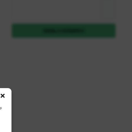
Zaboravili ste lozinku?
DODAJ U KOŠARICU
REGISTRIRAJ SE KAO B2B KORISNIK
up