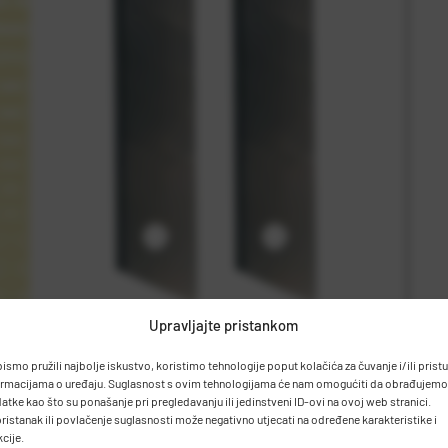
Upravljajte pristankom
bismo pružili najbolje iskustvo, koristimo tehnologije poput kolačića za čuvanje i/ili prist
ormacijama o uređaju. Suglasnost s ovim tehnologijama će nam omogućiti da obrađujemo
atke kao što su ponašanje pri pregledavanju ili jedinstveni ID-ovi na ovoj web stranici.
ristanak ili povlačenje suglasnosti može negativno utjecati na određene karakteristike i
kcije.