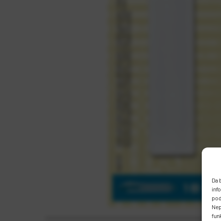
Da 
inf
pod
Nep
fun