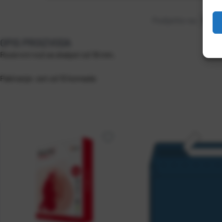
Podijelite na:
OPIS PROIZVODA
Rezervni nož za skalpel od 18 mm.
Pakiranje: set od 10 komada