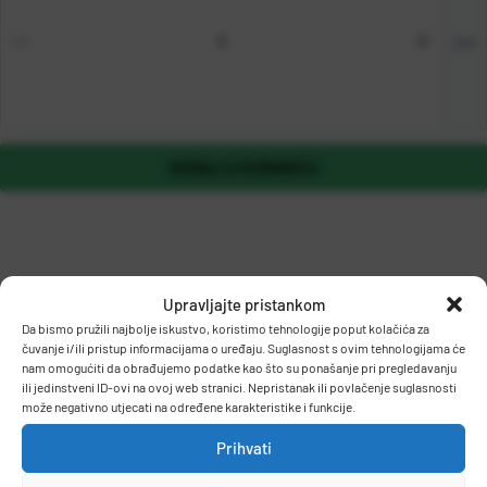
om
DODAJ U KOŠARICU
Upravljajte pristankom
Da bismo pružili najbolje iskustvo, koristimo tehnologije poput kolačića za
čuvanje i/ili pristup informacijama o uređaju. Suglasnost s ovim tehnologijama će
OPIS PROIZVODA
nam omogućiti da obrađujemo podatke kao što su ponašanje pri pregledavanju
ili jedinstveni ID-ovi na ovoj web stranici. Nepristanak ili povlačenje suglasnosti
može negativno utjecati na određene karakteristike i funkcije.
Prihvati
Papir raznih pastelnih boja namijenjen za svakodnevnu
upotrebu.