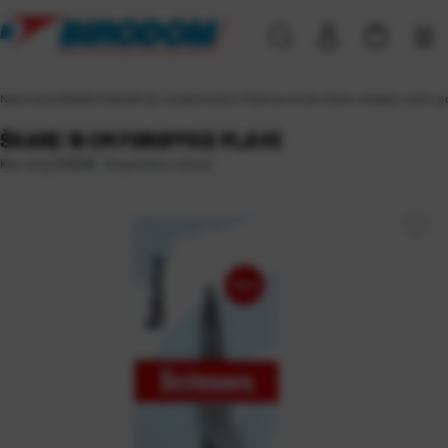
Naslovna
\
UREDSKI MATERIJAL
\
Uredski pribor
\
Čaše za olovke, škare, skalpeli, nožići, 
ŠKARE 16 CM FOROFFICE PLAVE
Raspoloživo odmah
Kat. broj:
22059