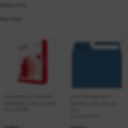
Duljina: 16 cm
Boja: plava
Papir fotokopirni MAESTRO
Kuverta CLASSIC B6-5 -
STANDARD+ A4 80 g/m2 500l
125x176mm, plava strip set
Kat. broj:
10894
100/1
Kat. broj:
10710-13