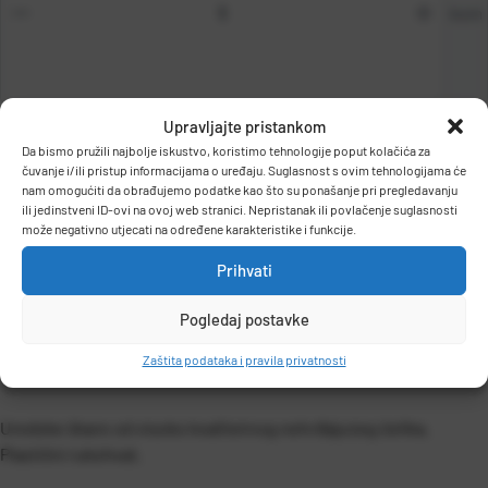
kom
Upravljajte pristankom
DODAJ U KOŠARICU
Da bismo pružili najbolje iskustvo, koristimo tehnologije poput kolačića za
čuvanje i/ili pristup informacijama o uređaju. Suglasnost s ovim tehnologijama će
nam omogućiti da obrađujemo podatke kao što su ponašanje pri pregledavanju
ili jedinstveni ID-ovi na ovoj web stranici. Nepristanak ili povlačenje suglasnosti
može negativno utjecati na određene karakteristike i funkcije.
Prihvati
Pogledaj postavke
OPIS PROIZVODA
Zaštita podataka i pravila privatnosti
Uredske škare od visoko kvalitetnog nehrđajućeg čelika.
Plastični rukohvat.