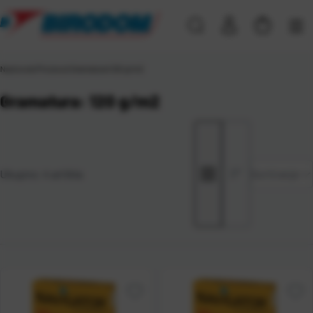
Naslovna
\
Proizvod Gramatura
\
120 g/m2
Gramatura: 120 g/m2
Zadano
Ukupno:
4
artikla
Sortiranje
Najviša
cijena
Najniža
cijena
Naziv A-
Z
Naziv Z-