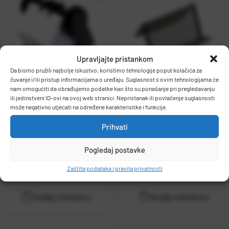
Upravljajte pristankom
Da bismo pružili najbolje iskustvo, koristimo tehnologije poput kolačića za
čuvanje i/ili pristup informacijama o uređaju. Suglasnost s ovim tehnologijama će
nam omogućiti da obrađujemo podatke kao što su ponašanje pri pregledavanju
Stalak za posjetnice 400/1
Stalak za posjetnice žičani
ili jedinstveni ID-ovi na ovoj web stranici. Nepristanak ili povlačenje suglasnosti
rotacijski A-Z DONAU
FORNAX crni
može negativno utjecati na određene karakteristike i funkcije.
Kat. broj:
22048
1394001PL-01 crni
Prihvati
Kat. broj:
20150
Pogledaj postavke
Cijena:
32,60 €
Cijena:
1,31 €
+
PDV
+
PDV
Zaštita podataka i pravila privatnosti
Raspoloživo odmah
Raspoloživo odmah
Dodaj u košaricu
Dodaj u košaricu