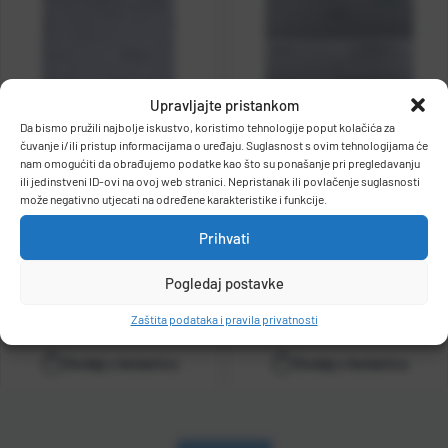
Naziv Z-
A
Upravljajte pristankom
Da bismo pružili najbolje iskustvo, koristimo tehnologije poput kolačića za
čuvanje i/ili pristup informacijama o uređaju. Suglasnost s ovim tehnologijama će
Kuverta s povratnicom bijela
Kuverta s povratnicom bijela
nam omogućiti da obrađujemo podatke kao što su ponašanje pri pregledavanju
ili jedinstveni ID-ovi na ovoj web stranici. Nepristanak ili povlačenje suglasnosti
STRIP 125x176 mm UP
STRIP 125x176 mm UP
može negativno utjecati na određene karakteristike i funkcije.
OSOBNA DOST. set 100/1
POSREDNA DOST.set 100/1
Kat. broj:
11151
Kat. broj:
11152
Prihvati
Cijena:
6,80 €
Cijena:
3,35 €
+
PDV
+
PDV
Pogledaj postavke
Raspoloživo odmah
Raspoloživo odmah
Zaštita podataka i pravila privatnosti
Dodaj u košaricu
Dodaj u košaricu