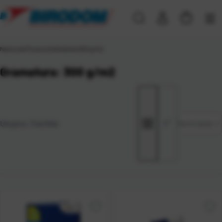
Naslovna
\
Proizvod Gramatura
\
300 g/m2
Gramatura: 300 g/m2
Zadano
Ukupno:
3
artikla
Sortiranje
Najviša
cijena
Najniža
cijena
Naziv A-
Z
Naziv Z-